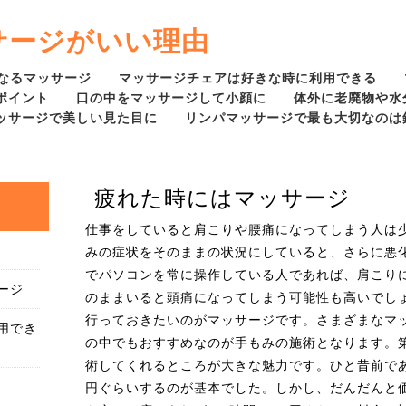
サージがいい理由
なるマッサージ
マッサージチェアは好きな時に利用できる
ポイント
口の中をマッサージして小顔に
体外に老廃物や水
ッサージで美しい見た目に
リンパマッサージで最も大切なのは
疲れた時にはマッサージ
仕事をしていると肩こりや腰痛になってしまう人は
みの症状をそのままの状況にしていると、さらに悪
でパソコンを常に操作している人であれば、肩こり
ージ
のままいると頭痛になってしまう可能性も高いでし
行っておきたいのがマッサージです。さまざまなマ
用でき
の中でもおすすめなのが手もみの施術となります。
術してくれるところが大きな魅力です。ひと昔前であ
円ぐらいするのが基本でした。しかし、だんだんと